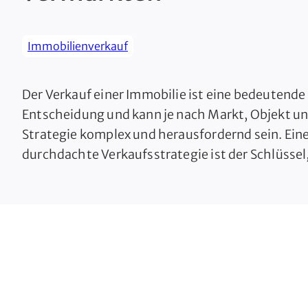
Immobilienverkauf
Der Verkauf einer Immobilie ist eine bedeutende
Entscheidung und kann je nach Markt, Objekt u
Strategie komplex und herausfordernd sein. Ein
durchdachte Verkaufsstrategie ist der Schlüssel
Immobilie erfolgreich und zu einem optimalen Pr
vermarkten. Dieser Artikel zeigt Ihnen die wesen
Schritte und Überlegungen, die Sie bei der Entw
einer erfolgreichen Verkaufsstrategie […]