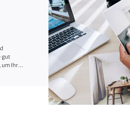
nd
e gut
, um Ihre
eis zu
tlichen
icklung