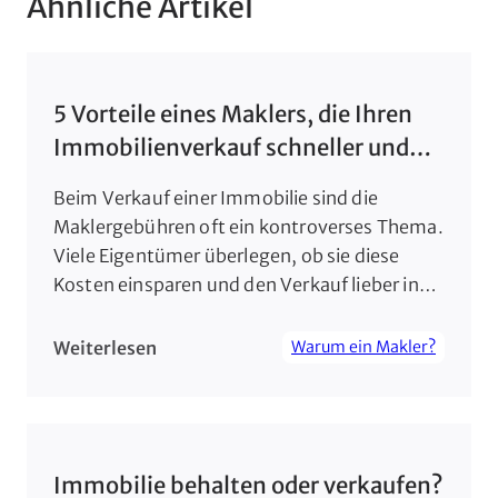
Ähnliche Artikel
5 Vorteile eines Maklers, die Ihren
Immobilienverkauf schneller und
profitabler machen
Beim Verkauf einer Immobilie sind die
Maklergebühren oft ein kontroverses Thema.
Viele Eigentümer überlegen, ob sie diese
Kosten einsparen und den Verkauf lieber in
Eigenregie durchführen sollten. Doch was auf
den ersten Blick als Ersparnis erscheint, kann
Weiterlesen
Warum ein Makler?
sich langfristig als Fehlkalkulation
herausstellen. Ein erfahrener Makler bringt
nicht nur Fachwissen und Marktkenntnis mit,
sondern kann auch […]
Immobilie behalten oder verkaufen?