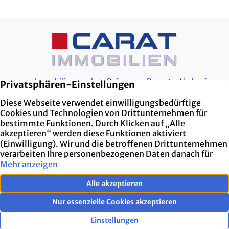
Immobilienangebote
Referenzen
Bewerten
Verkaufen
Kundenstimmen
Aktuelles
Cookie-Einstellungen
Kontakt
Impressum
Datenschutz
Vertrag widerrufen
02273 40 69 477
info@carat-immobilien.de