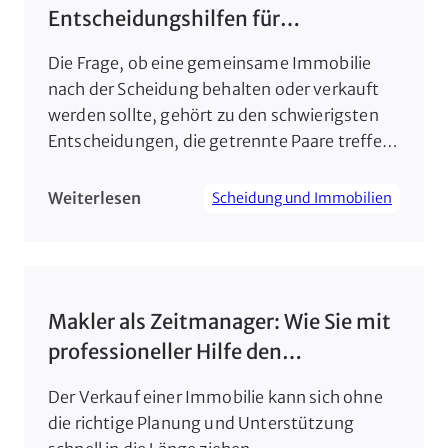
Entscheidungshilfen für
geschiedene Paare
Die Frage, ob eine gemeinsame Immobilie
nach der Scheidung behalten oder verkauft
werden sollte, gehört zu den schwierigsten
Entscheidungen, die getrennte Paare treffen
müssen. Während einige Paare versuchen,
das Zuhause zu halten, um Stabilität zu
Weiterlesen
Scheidung und Immobilien
wahren, sehen andere im Verkauf eine
Chance, finanzielle und emotionale
Bindungen endgültig zu lösen. Beide
Optionen bieten Vor- und Nachteile, […]
Makler als Zeitmanager: Wie Sie mit
professioneller Hilfe den
Verkaufsprozess beschleunigen
Der Verkauf einer Immobilie kann sich ohne
die richtige Planung und Unterstützung