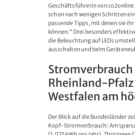
Geschäftsführerin von co2online.
schon nach wenigen Schritten ei
passende Tipps, mit denen sie ihr
können.“ Drei besonders effektiv
die Beleuchtung auf LEDs umstell
ausschalten und beim Geräteneuk
Stromverbrauch 
Rheinland-Pfalz
Westfalen am hö
Der Blick auf die Bundesländer z
Kopf-Stromverbrauch: Am sparsa
(1.075 kWh pro Jahr), Thüringen 