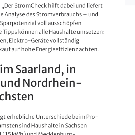
 „Der StromCheck hilft dabei und liefert
ne Analyse des Stromverbrauchs – und
 Sparpotenzial voll ausschöpfen
e Tipps können alle Haushalte umsetzen:
en, Elektro-Geräte vollständig
auf auf hohe Energieeffizienz achten.
im Saarland, in
 und Nordrhein-
chsten
eigt erhebliche Unterschiede beim Pro-
msten sind Haushalte in Sachsen
(1.115 kWh) und Mecklenburg-