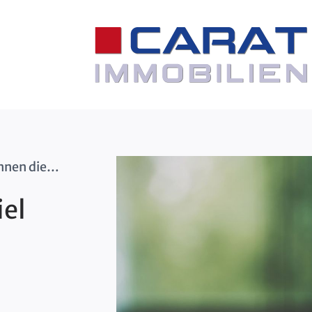
Stromspiegel 2025: So viel können die Deutschen einsparen
iel