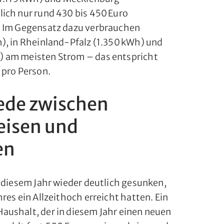
ich nur rund 430 bis 450 Euro
. Im Gegensatz dazu verbrauchen
), in Rheinland-Pfalz (1.350 kWh) und
 am meisten Strom – das entspricht
 pro Person.
ede zwischen
eisen und
en
n diesem Jahr wieder deutlich gesunken,
res ein Allzeithoch erreicht hatten. Ein
aushalt, der in diesem Jahr einen neuen