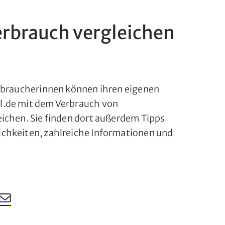
rbrauch vergleichen
erbraucherinnen können ihren eigenen
l.de mit dem Verbrauch von
ichen. Sie finden dort außerdem Tipps
chkeiten, zahlreiche Informationen und
eilen
len
 LinkedIn teilen
ag auf Xing teilen
Beitrag per Email teilen