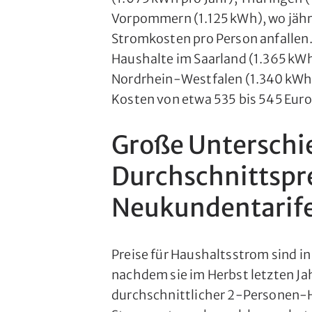
Vorpommern (1.125 kWh), wo jährl
Stromkosten pro Person anfallen
Haushalte im Saarland (1.365 kWh
Nordrhein-Westfalen (1.340 kWh)
Kosten von etwa 535 bis 545 Euro
Große Unterschi
Durchschnittspr
Neukundentarif
Preise für Haushaltsstrom sind i
nachdem sie im Herbst letzten Jah
durchschnittlicher 2-Personen-H